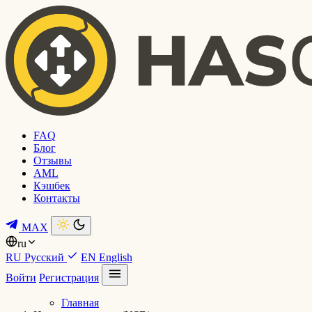
FAQ
Блог
Отзывы
AML
Кэшбек
Контакты
MAX
ru
RU
Русский
EN
English
Войти
Регистрация
Главная