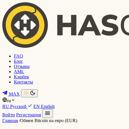
FAQ
Блог
Отзывы
AML
Кэшбек
Контакты
MAX
ru
RU
Русский
EN
English
Войти
Регистрация
Главная
/
Обмен Bitcoin на евро (EUR)