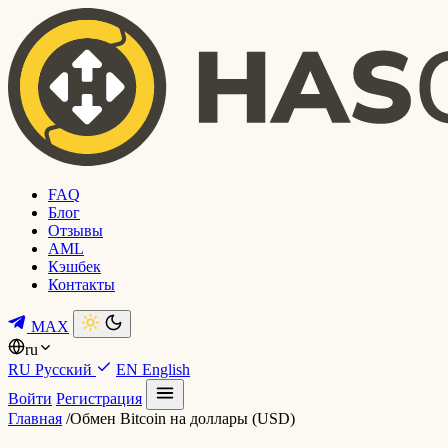
FAQ
Блог
Отзывы
AML
Кэшбек
Контакты
MAX
ru
RU
Русский
EN
English
Войти
Регистрация
Главная
/
Обмен Bitcoin на доллары (USD)