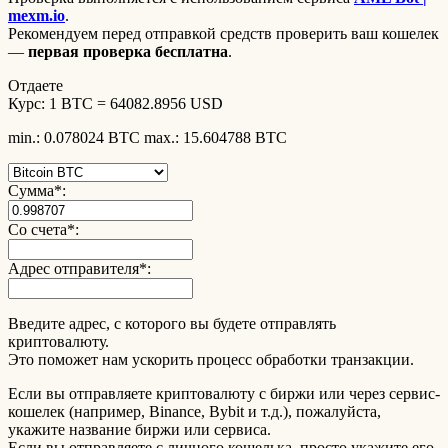
mexm.io
.
Рекомендуем перед отправкой средств проверить ваш кошелек
—
первая проверка бесплатна
.
Отдаете
Курс:
1 BTC = 64082.8956 USD
min.: 0.078024 BTC
max.: 15.604788 BTC
Сумма
*
:
Со счета
*
:
Адрес отправителя
*
:
Введите адрес, с которого вы будете отправлять
криптовалюту.
Это поможет нам ускорить процесс обработки транзакции.
Если вы отправляете криптовалюту с биржи или через сервис-
кошелек (например, Binance, Bybit и т.д.), пожалуйста,
укажите название биржи или сервиса.
Если вы отправляете с личного кошелька, просто укажите его