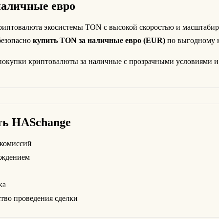
наличные евро
иптовалюта экосистемы TON с высокой скоростью и масштабир
безопасно
купить TON за наличные евро (EUR)
по выгодному к
покупки криптовалюты за наличные с прозрачными условиями и
ть HASchange
 комиссий
ождением
ка
тво проведения сделки