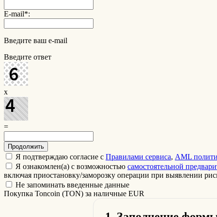
E-mail
*
:
Введите ваш e-mail
Введите ответ
x
=
Я подтверждаю согласие с
Правилами сервиса
,
AML полити
Я ознакомлен(а) с возможностью
самостоятельной предвар
включая приостановку/заморозку операции при выявлении риск
Не запоминать введенные данные
Покупка Toncoin (TON) за наличные EUR
1. Заполнение форм