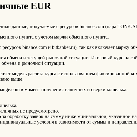
аличные EUR
чные данные, получаемые с ресурсов binance.com (пара TON/USD
бменного пункта с учетом маржи обменного пункта.
ресурсов binance.com и bitbanker.ru), так как включает маржу о
ния обмена и текущей рыночной ситуации. Итоговый курс на са
ия обмена и рыночной ситуации.
яет модель расчета курса с использованием фиксированной ком
зано выше.
ange.com в момент получения наличных и сверки кошелька.
ошелька.
наличных не предусмотрено.
а обработку заявок на сумму ниже минимальной, указанной на 
индивидуальные условия в зависимости от суммы и направлени