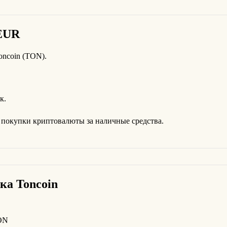
 EUR
oncoin (TON).
к.
покупки криптовалюты за наличные средства.
ка Toncoin
ON