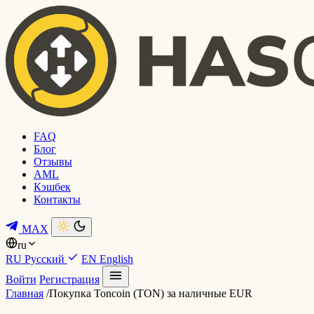
FAQ
Блог
Отзывы
AML
Кэшбек
Контакты
MAX
ru
RU
Русский
EN
English
Войти
Регистрация
Главная
/
Покупка Toncoin (TON) за наличные EUR