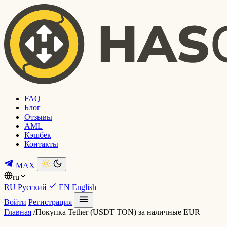
FAQ
Блог
Отзывы
AML
Кэшбек
Контакты
MAX
ru
RU
Русский
EN
English
Войти
Регистрация
Главная
/
Покупка Tether (USDT TON) за наличные EUR