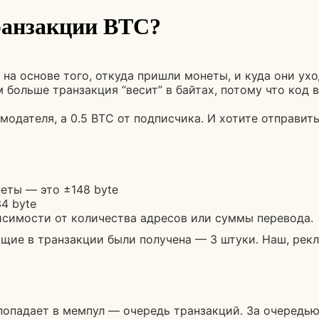
ранзакции BTC?
на основе того, откуда пришли монеты, и куда они ухо
 больше транзакция “весит” в байтах, потому что код 
модателя, а 0.5 BTC от подписчика. И хотите отправит
еты — это ±148 byte
4 byte
висимости от количества адресов или суммы перевода.
щие в транзакции были получена — 3 штуки. Наш, рекл
а попадает в мемпул — очередь транзакций. За очеред