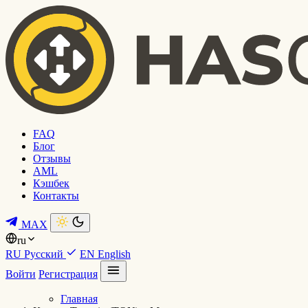
FAQ
Блог
Отзывы
AML
Кэшбек
Контакты
MAX
ru
RU
Русский
EN
English
Войти
Регистрация
Главная