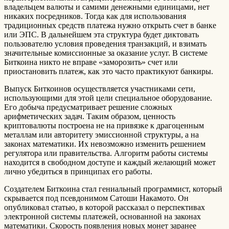
владельцем валюты и самими денежными единицами, нет
никаких посредников. Тогда как для использования
традиционных средств платежа нужно открыть счет в банке
или ЭПС. В дальнейшем эта структура будет диктовать
пользователю условия проведения транзакций, и взимать
значительные комиссионные за оказание услуг. В системе
Биткоина никто не вправе «заморозить» счет или
приостановить платеж, как это часто практикуют банкиры.
Выпуск Биткоинов осуществляется участниками сети,
использующими для этой цели специальное оборудование.
Его добыча предусматривает решение сложных
арифметических задач. Таким образом, ценность
криптовалюты построена не на привязке к драгоценным
металлам или авторитету эмиссионной структуры, а на
законах математики. Их невозможно изменить решением
регулятора или правительства. Алгоритм работы системы
находится в свободном доступе и каждый желающий может
лично убедиться в принципах его работы.
Создателем Биткоина стал гениальный программист, который
скрывается под псевдонимом Сатоши Накамото. Он
опубликовал статью, в которой рассказал о перспективах
электронной системы платежей, основанной на законах
математики. Скорость появления новых монет заранее