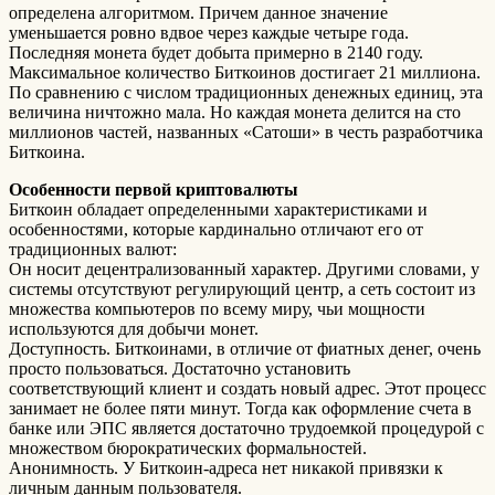
определена алгоритмом. Причем данное значение
уменьшается ровно вдвое через каждые четыре года.
Последняя монета будет добыта примерно в 2140 году.
Максимальное количество Биткоинов достигает 21 миллиона.
По сравнению с числом традиционных денежных единиц, эта
величина ничтожно мала. Но каждая монета делится на сто
миллионов частей, названных «Сатоши» в честь разработчика
Биткоина.
Особенности первой криптовалюты
Биткоин обладает определенными характеристиками и
особенностями, которые кардинально отличают его от
традиционных валют:
Он носит децентрализованный характер. Другими словами, у
системы отсутствуют регулирующий центр, а сеть состоит из
множества компьютеров по всему миру, чьи мощности
используются для добычи монет.
Доступность. Биткоинами, в отличие от фиатных денег, очень
просто пользоваться. Достаточно установить
соответствующий клиент и создать новый адрес. Этот процесс
занимает не более пяти минут. Тогда как оформление счета в
банке или ЭПС является достаточно трудоемкой процедурой с
множеством бюрократических формальностей.
Анонимность. У Биткоин-адреса нет никакой привязки к
личным данным пользователя.