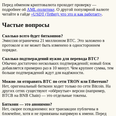
Перед обменом криптовалюта проходит проверку —
подробнее об
AML-политике
. О другой популярной валюте
читайте в гайде
«USDT (Tether): что это и как работает»
.
Частые вопросы
Сколько всего будет биткоинов?
Эмиссия ограничена 21 миллионом BTC. Это заложено в
протоколе и не может быть изменено в одностороннем
порядке.
Сколько подтверждений нужно для перевода BTC?
Обычно достаточно нескольких подтверждений; новый блок
добавляется примерно раз в 10 минут. Чем крупнее сумма, тем
больше подтверждений ждут для надёжности.
Можно ли отправить BTC по сети TRON или Ethereum?
Нет, оригинальный биткоин ходит только по сети Bitcoin. На
других сетях существуют «обёрнутые» версии (например,
BTCB на BNB Chain) — это отдельные токены.
Биткоин — это анонимно?
Нет, скорее псевдонимно: все транзакции публичны в
блокчейне, хотя и не привязаны напрямую к имени. Перед