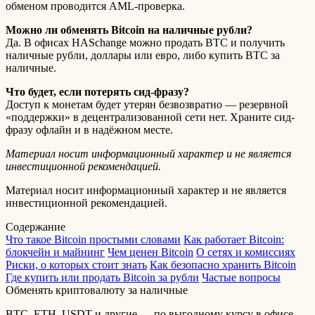
обменом проводится AML-проверка.
Можно ли обменять Bitcoin на наличные рубли?
Да. В офисах HASchange можно продать BTC и получить
наличные рубли, доллары или евро, либо купить BTC за
наличные.
Что будет, если потерять сид-фразу?
Доступ к монетам будет утерян безвозвратно — резервной
«поддержки» в децентрализованной сети нет. Храните сид-
фразу офлайн и в надёжном месте.
Материал носит информационный характер и не является
инвестиционной рекомендацией.
Материал носит информационный характер и не является
инвестиционной рекомендацией.
Содержание
Что такое Bitcoin простыми словами
Как работает Bitcoin:
блокчейн и майнинг
Чем ценен Bitcoin
О сетях и комиссиях
Риски, о которых стоит знать
Как безопасно хранить Bitcoin
Где купить или продать Bitcoin за рубли
Частые вопросы
Обменять криптовалюту за наличные
BTC, ETH, USDT и другие — по выгодному курсу в офисе