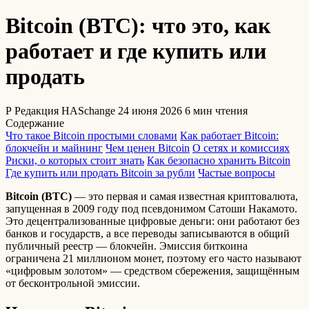
Bitcoin (BTC): что это, как
работает и где купить или
продать
Р
Редакция HASchange
24 июня 2026
6 мин чтения
Содержание
Что такое Bitcoin простыми словами
Как работает Bitcoin:
блокчейн и майнинг
Чем ценен Bitcoin
О сетях и комиссиях
Риски, о которых стоит знать
Как безопасно хранить Bitcoin
Где купить или продать Bitcoin за рубли
Частые вопросы
Bitcoin (BTC)
— это первая и самая известная криптовалюта,
запущенная в 2009 году под псевдонимом Сатоши Накамото.
Это децентрализованные цифровые деньги: они работают без
банков и государств, а все переводы записываются в общий
публичный реестр — блокчейн. Эмиссия биткоина
ограничена 21 миллионом монет, поэтому его часто называют
«цифровым золотом» — средством сбережения, защищённым
от бесконтрольной эмиссии.