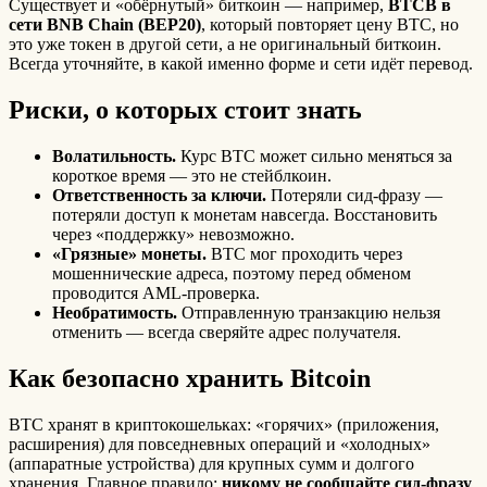
Существует и «обёрнутый» биткоин — например,
BTCB в
сети BNB Chain (BEP20)
, который повторяет цену BTC, но
это уже токен в другой сети, а не оригинальный биткоин.
Всегда уточняйте, в какой именно форме и сети идёт перевод.
Риски, о которых стоит знать
Волатильность.
Курс BTC может сильно меняться за
короткое время — это не стейблкоин.
Ответственность за ключи.
Потеряли сид-фразу —
потеряли доступ к монетам навсегда. Восстановить
через «поддержку» невозможно.
«Грязные» монеты.
BTC мог проходить через
мошеннические адреса, поэтому перед обменом
проводится AML-проверка.
Необратимость.
Отправленную транзакцию нельзя
отменить — всегда сверяйте адрес получателя.
Как безопасно хранить Bitcoin
BTC хранят в криптокошельках: «горячих» (приложения,
расширения) для повседневных операций и «холодных»
(аппаратные устройства) для крупных сумм и долгого
хранения. Главное правило:
никому не сообщайте сид-фразу